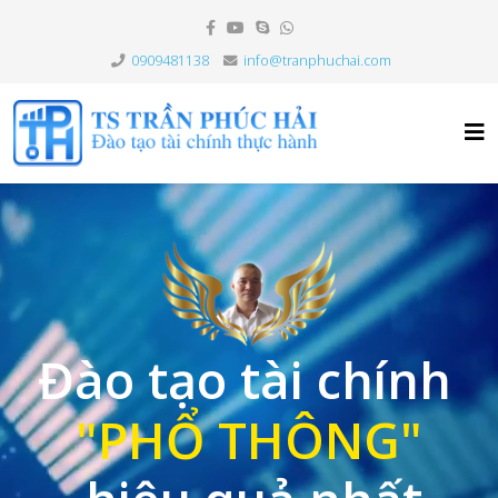
0909481138
info@tranphuchai.com
Đào tạo tài chính
"PHỔ THÔNG"