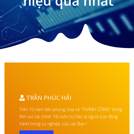
hiệu quả nhất
TRẦN PHÚC HẢI
Trên 10 năm tiên phong chia sẻ "THÀNH CÔNG" trong
lĩnh vực tài chính. Tôi luôn tự hào là người bạn đồng
hành trong sự nghiệp của các Bạn !