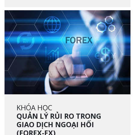
KHÓA HỌC
QUẢN LÝ RỦI RO TRONG
GIAO DỊCH NGOẠI HỐI
(FOREX-FX)