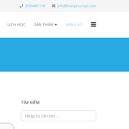
0909481138
info@tranphuchai.com
LỊCH HỌC
SẢN PHẨM
ĐĂNG KÝ
TÌM KIẾM