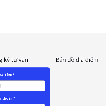
 ký tư vấn
Bản đồ địa điểm
và Tên: *
n thoại: *