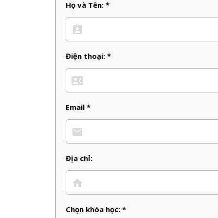
Họ và Tên: *
Điện thoại: *
Email *
Địa chỉ:
Chọn khóa học: *